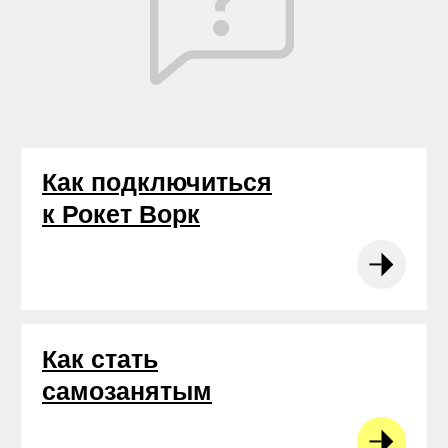
Как подключиться
к Рокет Ворк
Как стать
самозанятым
Как уплачивать
налоги
Как выполнять
задания