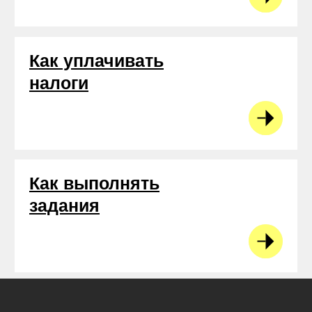
Остались вопросы?
Напишите в чат на сайте, в
Telegram
или на почту
help@rocketwork.ru
А также можно позвонить нам
по телефону +7 (499) 460-44-57
Работа на платформе